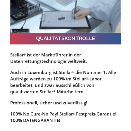
Reinraum der ISO-100-Klasse behandelt.
QUALITÄTSKONTROLLE
Stellar
ist der Marktführer in der
®
Datenrettungstechnologie weltweit.
Auch in Luxemburg ist Stellar
die Nummer 1: Alle
®
Aufträge werden zu 100% im Stellar
-Labor
®
bearbeitet, und zwar ausschließlich von
QUALITÄTSKONTROLLE
qualifizierten Stellar
-Mitarbeitern.
®
Dieser Ingenieur kontrolliert manuell die Qualität
Professionell, sicher und zuverlässig!
Ihrer Dateien.
100% No Cure-No Pay! Stellar
Festpreis-Garantie!
®
100% DATENGARANTIE!