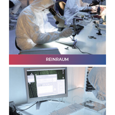
MANUELLE ARBEIT
Dieser Ingenieur befasst sich in stundenlanger
Arbeit mit Ihrem Datenträger.
REINRAUM
REINRAUM
Ihr Datenträger wird in diesem professionellen