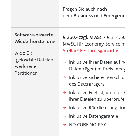
Fragen Sie auch nach
dem
Business
und
Emergency
Ser
Software-basierte
€ 260,- zzgl. MwSt.
/ € 314,60 inkl.
Wiederherstellung
MwSt. für Economy-Service mit
Stellar
Festpreisgarantie
®
wie z.B.:
-gelöschte Dateien
Inklusive Ihrer Daten auf neue
-verlorene
Datenträger (im Preis inbegriffe
Partitionen
Inklusive sicherer Verschlüssel
des Datenträgers
Inklusive FileList, um die Qualit
Ihrer Dateien zu überprüfen.
Inklusive Rücklieferung durch 
Inklusive Datengarantie
NO CURE NO PAY