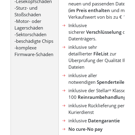
-Lesekopfschäden
neuen und passenden Datenträ
-Sturz- und
(
im Preis enthalten
und mit ei
Stoßschäden
Verkaufswert von bis zu € 160)
-Motor- oder
Inklusive
Lagerschäden
sicherer
Verschlüsselung
des
-Sektorschäden
Datenträgers.
-beschädigte Chips
inklusive sehr
-komplexe
detaillierter
FileList
zur
Firmware-Schäden
Überprüfung der Qualität Ihrer
Dateien
inklusive aller
notwendigen
Spenderteile
inklusive der Stellar
Klasse
®
100
Reinraumbehandlung
inklusive Rücklieferung per DHL
Kurierdienst
inklusive
Datengarantie
No cure-No pay