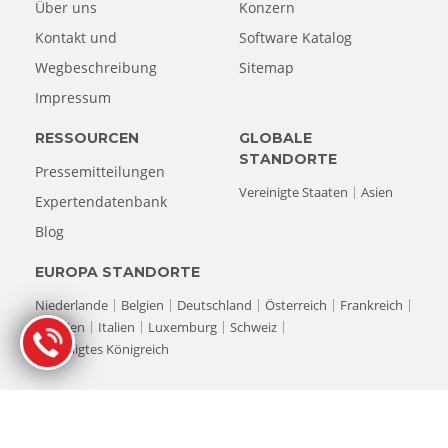
Über uns
Konzern
Kontakt und
Software Katalog
Wegbeschreibung
Sitemap
Impressum
RESSOURCEN
GLOBALE
STANDORTE
Pressemitteilungen
Vereinigte Staaten
Asien
Expertendatenbank
Blog
EUROPA STANDORTE
Niederlande
Belgien
Deutschland
Österreich
Frankreich
Spanien
Italien
Luxemburg
Schweiz
Vereinigtes Königreich
© Copyright 1993-2026 Stellar Datenrettung. Alle Rechte
vorbehalten.