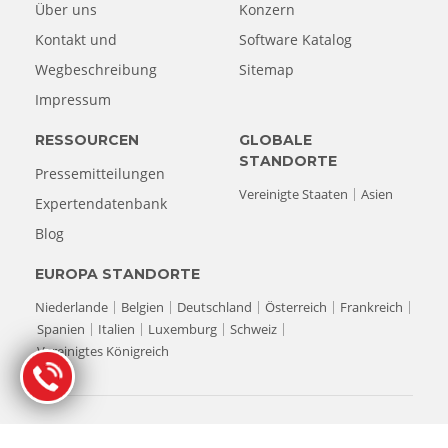
Über uns
Konzern
Kontakt und
Software Katalog
Wegbeschreibung
Sitemap
Impressum
RESSOURCEN
GLOBALE
STANDORTE
Pressemitteilungen
Vereinigte Staaten
Asien
Expertendatenbank
Blog
EUROPA STANDORTE
Niederlande
Belgien
Deutschland
Österreich
Frankreich
Spanien
Italien
Luxemburg
Schweiz
Vereinigtes Königreich
© Copyright 1993-2026 Stellar Datenrettung. Alle Rechte
vorbehalten.