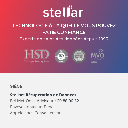
TECHNOLOGIE À LA QUELLE VOUS POUVEZ
FAIRE CONFIANCE
Experts en soins des données depuis 1993
SIÈGE
Stellar
Récupération de Données
®
Bel Met Onze Adviseur :
20 88 06 32
Envoyez-nous un E-mail
Appelez nos Conseillers au