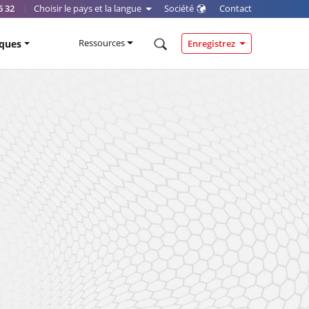
6 32
|
Choisir le pays et la langue
Société
Contact
Ressources
iques
Enregistrez