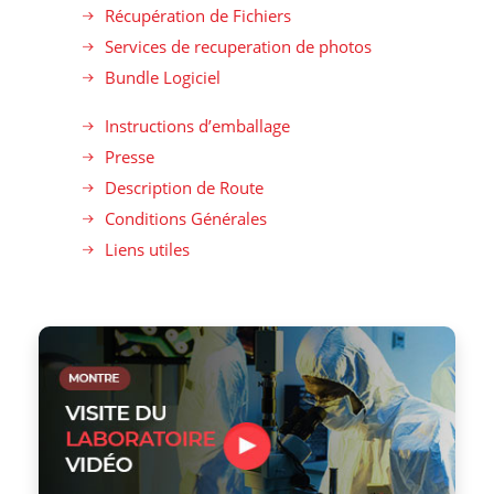
Récupération de Fichiers
Services de recuperation de photos
Bundle Logiciel
Instructions d’emballage
Presse
Description de Route
Conditions Générales
Liens utiles