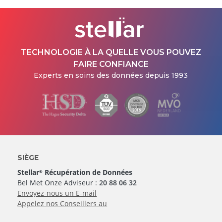
TECHNOLOGIE À LA QUELLE VOUS POUVEZ
FAIRE CONFIANCE
Experts en soins des données depuis 1993
SIÈGE
Stellar
Récupération de Données
®
Bel Met Onze Adviseur :
20 88 06 32
Envoyez-nous un E-mail
Appelez nos Conseillers au