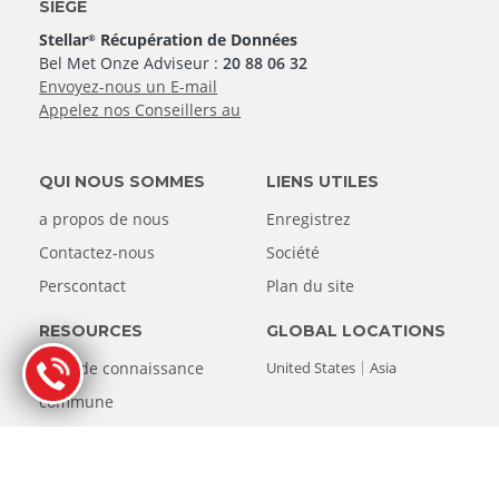
SIÈGE
Stellar
Récupération de Données
®
Bel Met Onze Adviseur :
20 88 06 32
Envoyez-nous un E-mail
Appelez nos Conseillers au
QUI NOUS SOMMES
LIENS UTILES
a propos de nous
Enregistrez
Contactez-nous
Société
Perscontact
Plan du site
RESOURCES
GLOBAL LOCATIONS
Base de connaissance
United States
Asia
commune
Assistance
Articles de presse sur