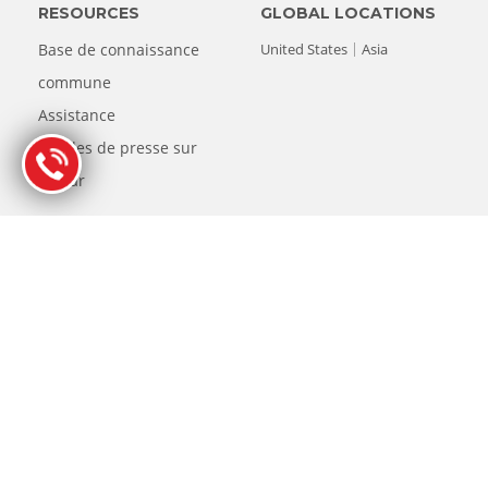
RESOURCES
GLOBAL LOCATIONS
Base de connaissance
United States
Asia
commune
Assistance
Articles de presse sur
Stellar
EUROPEAN LOCATIONS
Netherlands
Belgium
Germany
Austria
France
Spain
Italy
Luxembourg
Switzerland
United Kingdom
© Copyright 1993-2026 Stellar Récupération de Données. Tous
droits réservés.
All product names, logos, and brands are property of their
respective owners. All company, product and service names used in
this website are for identification purposes.