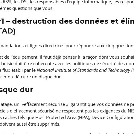
 RSSI, les DSI, les responsables d’équipe informatique, les respo
mêmes questions que vous.
r1 – destruction des données et éli
ITAD)
mmandations et lignes directrices pour répondre aux cinq question
at de l’équipement, il faut déjà penser à la façon dont vous souha
choisie doit être cohérente avec les politiques de sécurité des don
 flux établi par le
National Institute of Standards and Technology (
acer ou détruire un disque dur.
isque dur
atage, un »effacement sécurisé » garantit que vos données ne pe
ciels d’effacement sécurisé ne respectent pas les exigences du NI
urs cachés tels que Host Protected Area (HPA), Device Configurati
doivent aussi être supprimés.