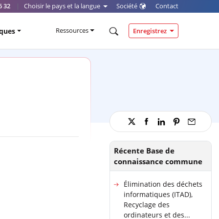
6 32
|
Choisir le pays et la langue
Société
Contact
Ressources
iques
Enregistrez
Récente Base de
connaissance commune
Élimination des déchets
informatiques (ITAD),
Recyclage des
ordinateurs et des...