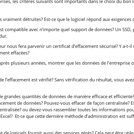
rises, les critères suivants sont importants dans le choix du bon 
s vraiment détruites? Est-ce que le logiciel répond aux exigences 
l est compatible avec n’importe quel support de données? Un SSD, 
dur.
eur nous fera parvenir un certificat d’effacement sécurisé? Y a-t-il
ment effacées?
ès plusieurs années, montrer que les données de l’entreprise on
 de l’effacement est vérifié? Sans vérification du résultat, vous av
e grandes quantités de données de manière efficace et efficient
facement de données? Pouvez-vous effacer de façon centralisée? Est
entralisée? ou devez-vous rassembler toutes les informations pour
Excel? Et-ce que cette dernière méthode d’administration est su
té de logiciels fournit aussi des services gérés? Cela peut être util