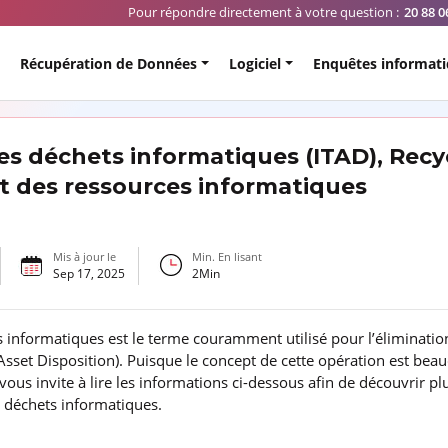
Pour répondre directement à votre question :
20 88 0
Récupération de Données
Logiciel
Enquêtes informat
es déchets informatiques (ITAD), Recy
t des ressources informatiques
Mis à jour le
Min. En lisant
Sep 17, 2025
2
Min
 informatiques est le terme couramment utilisé pour l’éliminatio
 Asset Disposition). Puisque le concept de cette opération est bea
 vous invite à lire les informations ci-dessous afin de découvrir pl
s déchets informatiques.