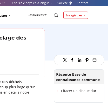
6 32
|
Choisir le pays et la langue
Société
Contact
Ressources
iques
Enregistrez
clage des
Récente Base de
connaissance commune
n des déchets
ucoup plus large qu’un
Effacer un disque dur
us en détails notre